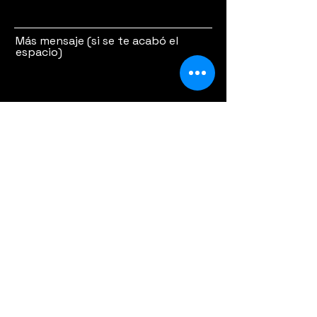
Más mensaje (si se te acabó el
espacio)
Send Message
Ícaro Teatro